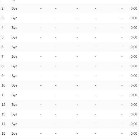
2
Bye
-
-
-
-
-
0.00
3
Bye
-
-
-
-
-
0.00
4
Bye
-
-
-
-
-
0.00
5
Bye
-
-
-
-
-
0.00
6
Bye
-
-
-
-
-
0.00
7
Bye
-
-
-
-
-
0.00
8
Bye
-
-
-
-
-
0.00
9
Bye
-
-
-
-
-
0.00
10
Bye
-
-
-
-
-
0.00
11
Bye
-
-
-
-
-
0.00
12
Bye
-
-
-
-
-
0.00
13
Bye
-
-
-
-
-
0.00
14
Bye
-
-
-
-
-
0.00
15
Bye
-
-
-
-
-
0.00