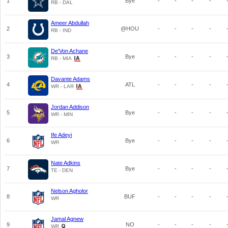
1
Bye
-
-
-
-
RB - DAL
Ameer Abdullah
2
@HOU
-
-
-
-
RB - IND
De'Von Achane
3
Bye
-
-
-
-
RB - MIA
Davante Adams
4
ATL
-
-
-
-
WR - LAR
Jordan Addison
5
Bye
-
-
-
-
WR - MIN
Ife Adeyi
6
Bye
-
-
-
-
WR
Nate Adkins
7
Bye
-
-
-
-
TE - DEN
Nelson Agholor
8
BUF
-
-
-
-
WR
Jamal Agnew
9
NO
-
-
-
-
WR