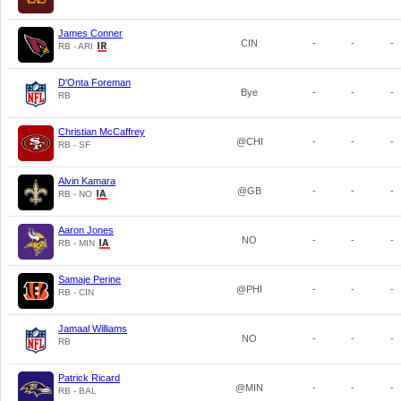
James Conner
CIN
-
-
-
RB - ARI
D'Onta Foreman
Bye
-
-
-
RB
Christian McCaffrey
@CHI
-
-
-
RB - SF
Alvin Kamara
@GB
-
-
-
RB - NO
Aaron Jones
NO
-
-
-
RB - MIN
Samaje Perine
@PHI
-
-
-
RB - CIN
Jamaal Williams
NO
-
-
-
RB
Patrick Ricard
@MIN
-
-
-
RB - BAL